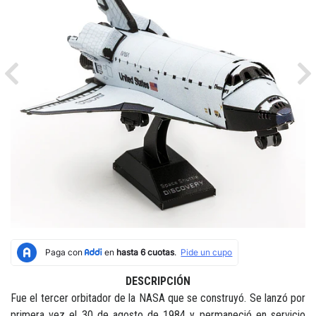
Previous
Ne
DESCRIPCIÓN
Fue el tercer orbitador de la NASA que se construyó. Se lanzó por
primera vez el 30 de agosto de 1984 y permaneció en servicio