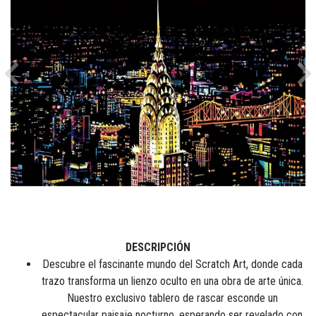
Previous
Ne
DESCRIPCIÓN
Descubre el fascinante mundo del Scratch Art, donde cada
trazo transforma un lienzo oculto en una obra de arte única.
Nuestro exclusivo tablero de rascar esconde un
espectacular paisaje nocturno, esperando ser revelado con