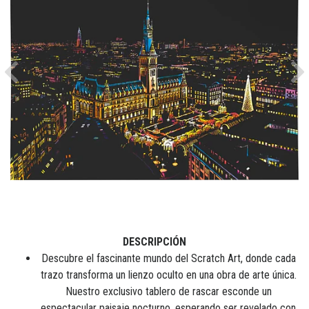
Previous
Ne
DESCRIPCIÓN
Descubre el fascinante mundo del Scratch Art, donde cada
trazo transforma un lienzo oculto en una obra de arte única.
Nuestro exclusivo tablero de rascar esconde un
espectacular paisaje nocturno, esperando ser revelado con