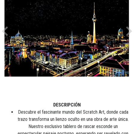
Previous
Ne
DESCRIPCIÓN
Descubre el fascinante mundo del Scratch Art, donde cada
trazo transforma un lienzo oculto en una obra de arte única.
Nuestro exclusivo tablero de rascar esconde un
espectacular paisaje nocturno, esperando ser revelado con