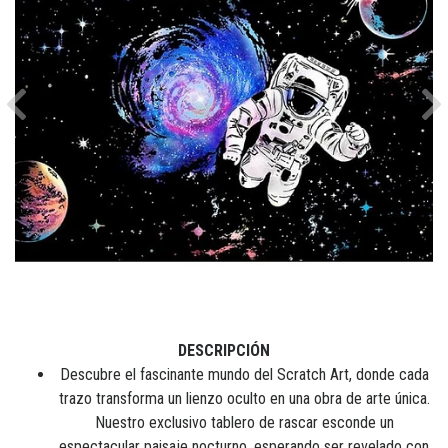
Previous
Ne
DESCRIPCIÓN
Descubre el fascinante mundo del Scratch Art, donde cada
trazo transforma un lienzo oculto en una obra de arte única.
Nuestro exclusivo tablero de rascar esconde un
espectacular paisaje nocturno, esperando ser revelado con