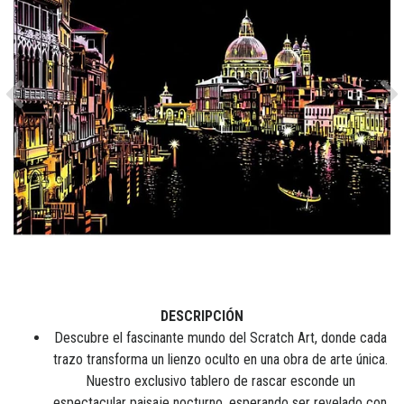
Previous
Ne
DESCRIPCIÓN
Descubre el fascinante mundo del Scratch Art, donde cada
trazo transforma un lienzo oculto en una obra de arte única.
Nuestro exclusivo tablero de rascar esconde un
espectacular paisaje nocturno, esperando ser revelado con