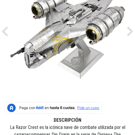
Previous
Ne
DESCRIPCIÓN
La Razor Crest es la icónica nave de combate utilizada por el
cazarrecompensas Din Djarin en la serie de Disney+ The